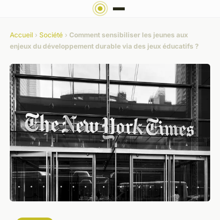
Accueil
›
Société
›
Comment sensibiliser les jeunes aux
enjeux du développement durable via des jeux éducatifs ?