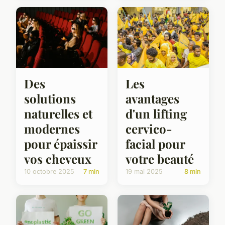
Des
Les
solutions
avantages
naturelles et
d'un lifting
modernes
cervico-
pour épaissir
facial pour
vos cheveux
votre beauté
10 octobre 2025
7 min
19 mai 2025
8 min