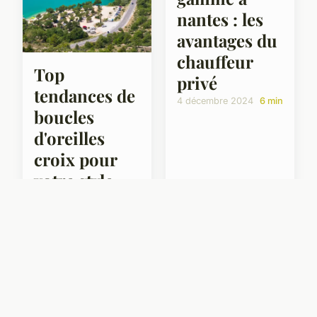
nantes : les
avantages du
chauffeur
Top
privé
tendances de
4 décembre 2024
6 min
boucles
d'oreilles
croix pour
votre style
2 décembre 2024
5 min
Thomtrondel