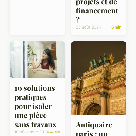
projets et de
financement
?
28 août 2024
6 min
10 solutions
pratiques
pour isoler
une pièce
sans travaux
Antiquaire
paris : un
10 décembre 2024
4 min