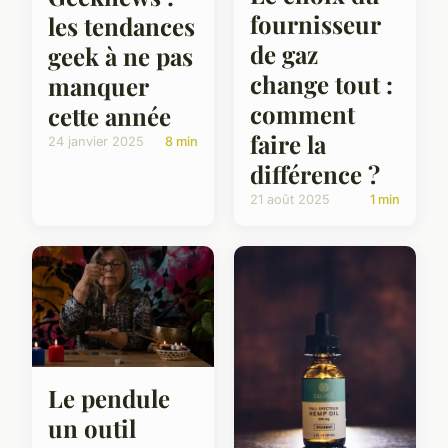
fournisseur
les tendances
de gaz
geek à ne pas
change tout :
manquer
comment
cette année
faire la
24 janvier 2025
8 min
différence ?
21 août 2025
1 min
Le pendule
un outil