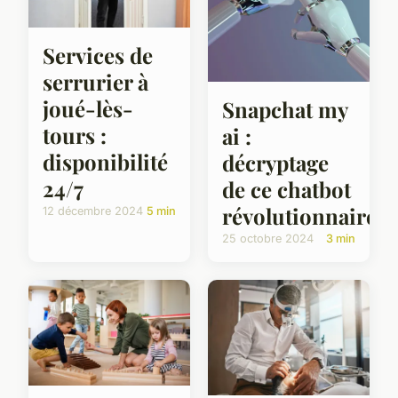
Services de
serrurier à
joué-lès-
Snapchat my
tours :
ai :
disponibilité
décryptage
24/7
de ce chatbot
révolutionnaire
12 décembre 2024
5 min
25 octobre 2024
3 min