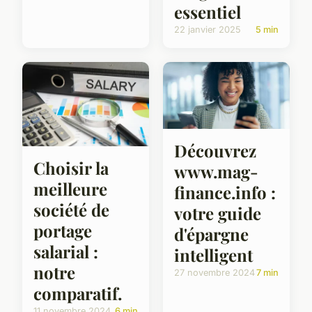
essentiel
22 janvier 2025
5 min
Découvrez
Choisir la
www.mag-
meilleure
finance.info :
société de
votre guide
portage
d'épargne
salarial :
intelligent
notre
27 novembre 2024
7 min
comparatif.
11 novembre 2024
6 min