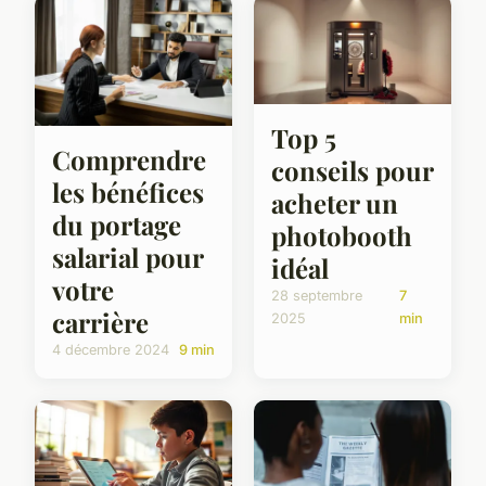
Top 5
Comprendre
conseils pour
les bénéfices
acheter un
du portage
photobooth
salarial pour
idéal
votre
28 septembre
7
carrière
2025
min
4 décembre 2024
9 min