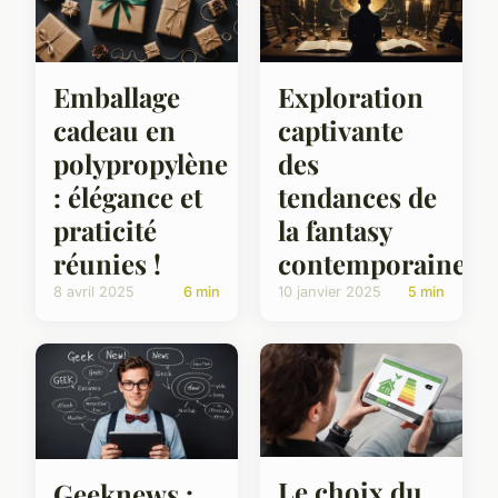
Emballage
Exploration
cadeau en
captivante
polypropylène
des
: élégance et
tendances de
praticité
la fantasy
réunies !
contemporaine
8 avril 2025
6 min
10 janvier 2025
5 min
Le choix du
Geeknews :