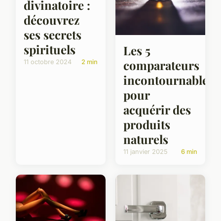
divinatoire :
découvrez
ses secrets
spirituels
Les 5
comparateurs
11 octobre 2024
2 min
incontournables
pour
acquérir des
produits
naturels
11 janvier 2025
6 min