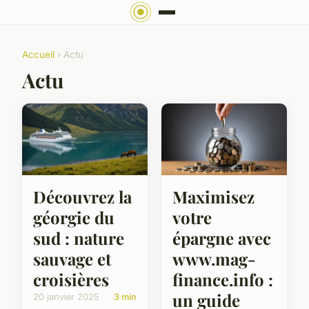
Accueil
› Actu
Actu
Découvrez la
Maximisez
géorgie du
votre
sud : nature
épargne avec
sauvage et
www.mag-
croisières
finance.info :
un guide
20 janvier 2025
3 min