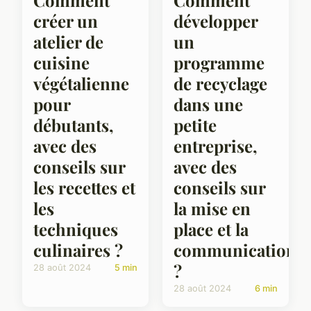
Comment
Comment
créer un
développer
atelier de
un
cuisine
programme
végétalienne
de recyclage
pour
dans une
débutants,
petite
avec des
entreprise,
conseils sur
avec des
les recettes et
conseils sur
les
la mise en
techniques
place et la
culinaires ?
communication
?
28 août 2024
5 min
28 août 2024
6 min