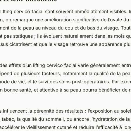
n lifting cervico facial sont souvent immédiatement visibles
on, on remarque une amélioration significative de l’ovale du 
ment de la peau au niveau du cou et du bas du visage. Tout
nt pas statiques ; ils évoluent naturellement dans les mois qu
ssus cicatrisent et que le visage retrouve une apparence pl
es effets d’un lifting cervico facial varie généralement entr
épend de plusieurs facteurs, notamment la qualité de la peau
 mode de vie, et le suivi des soins post-opératoires. Par exe
n bonne santé, et attentive à sa peau pourra bénéficier de r
 influencent la pérennité des résultats : l’exposition au soleil
abac, la qualité du sommeil, ou encore l’hydratation de la
ccélérer le vieillissement cutané et réduire l’efficacité à lon