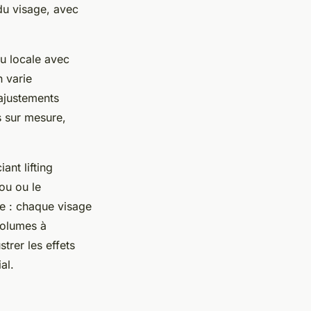
du visage, avec
ou locale avec
n varie
 ajustements
 sur mesure,
nt lifting
ou ou le
le : chaque visage
volumes à
strer les effets
al.