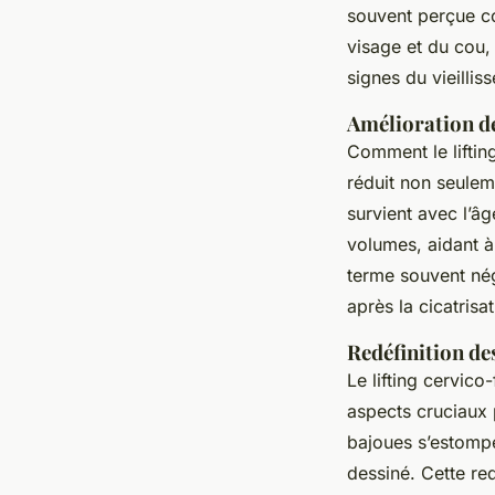
souvent perçue c
visage et du cou, 
signes du vieillis
Amélioration de
Comment le lifting
réduit non seuleme
survient avec l’â
volumes, aidant à 
terme souvent négl
après la cicatrisat
Redéfinition des
Le lifting cervico
aspects cruciaux 
bajoues s’estompe
dessiné. Cette red