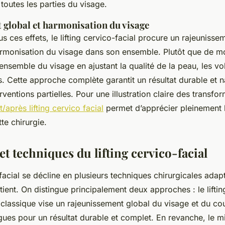
toutes les parties du visage.
 global et harmonisation du visage
s ces effets, le lifting cervico-facial procure un rajeunisse
armonisation du visage dans son ensemble. Plutôt que de mo
r l’ensemble du visage en ajustant la qualité de la peau, les v
s. Cette approche complète garantit un résultat durable et n
rventions partielles. Pour une illustration claire des transfo
/après lifting cervico facial
permet d’apprécier pleinement 
te chirurgie.
t techniques du lifting cervico-facial
-facial se décline en plusieurs techniques chirurgicales ada
ient. On distingue principalement deux approches : le lifting
ing classique vise un rajeunissement global du visage et du c
gues pour un résultat durable et complet. En revanche, le min