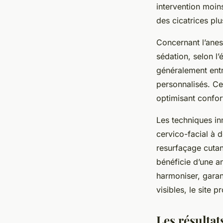
intervention moin
des cicatrices plu
Concernant l’anest
sédation, selon l
généralement entr
personnalisés. C
optimisant confort
Les techniques in
cervico-facial à 
resurfaçage cutané
bénéficie d’une a
harmoniser, garant
visibles, le site 
Les résultat