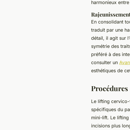
harmonieux entre 
Rajeunissement
En consolidant tou
traduit par une h
détail, il agit su
symétrie des trait
préféré à des inte
consulter un
Avant
esthétiques de cet
Procédures e
Le lifting cervico
spécifiques du pat
mini-lift. Le lift
incisions plus lon