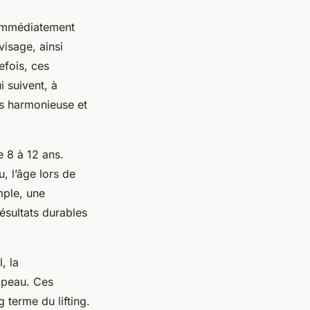
. Immédiatement
visage, ainsi
efois, ces
i suivent, à
us harmonieuse et
e 8 à 12 ans.
, l’âge lors de
mple, une
ésultats durables
, la
 peau. Ces
g terme du lifting.