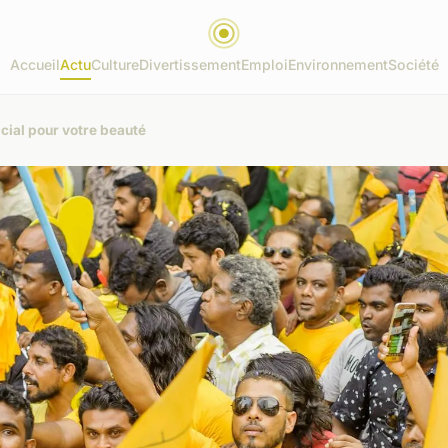
Accueil
Actu
Culture
Divertissement
Emploi
Environnement
Société
acial pour votre beauté