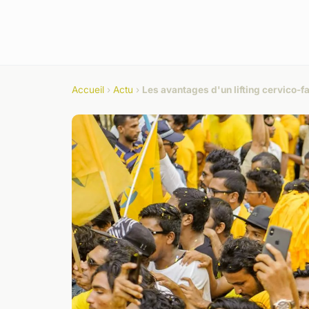
Accueil
›
Actu
›
Les avantages d'un lifting cervico-f