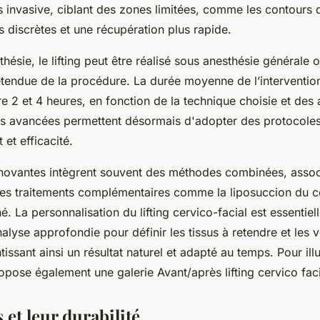
s invasive, ciblant des zones limitées, comme les contours 
s discrètes et une récupération plus rapide.
hésie, le lifting peut être réalisé sous anesthésie générale 
’étendue de la procédure. La durée moyenne de l’interventio
e 2 et 4 heures, en fonction de la technique choisie et des
es avancées permettent désormais d'adopter des protocoles
 et efficacité.
novantes intègrent souvent des méthodes combinées, associa
des traitements complémentaires comme la liposuccion du c
. La personnalisation du lifting cervico-facial est essentiel
nalyse approfondie pour définir les tissus à retendre et les 
issant ainsi un résultat naturel et adapté au temps. Pour illu
propose également une galerie Avant/après lifting cervico faci
s et leur durabilité