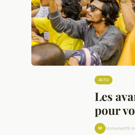
ACTU
Les ava
pour vo
M
Mohamed
19 m