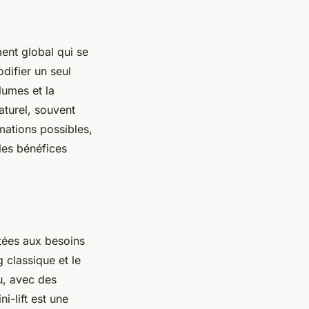
ment global qui se
difier un seul
olumes et la
aturel, souvent
rmations possibles,
les bénéfices
ptées aux besoins
 classique et le
ou, avec des
i-lift est une