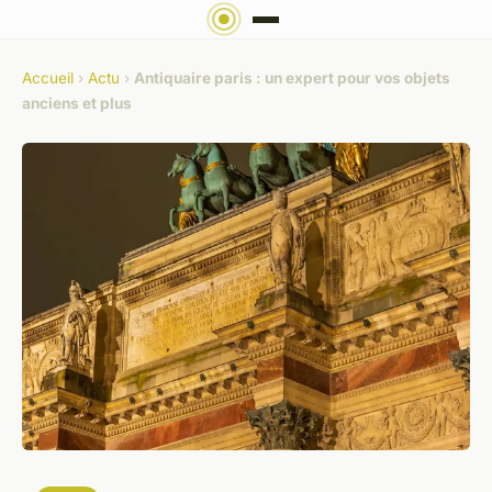
Accueil
›
Actu
›
Antiquaire paris : un expert pour vos objets
anciens et plus