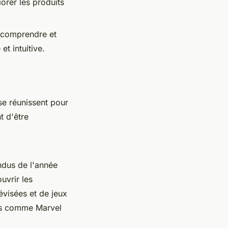
orer les produits
r comprendre et
t intuitive.
se réunissent pour
t d'être
ndus de l'année
uvrir les
évisées et de jeux
ses comme
Marvel