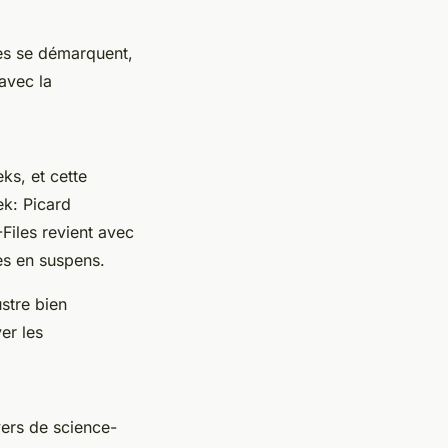
ces se démarquent,
avec la
ks, et cette
ek: Picard
Files
revient avec
es en suspens.
ustre bien
er les
vers de science-