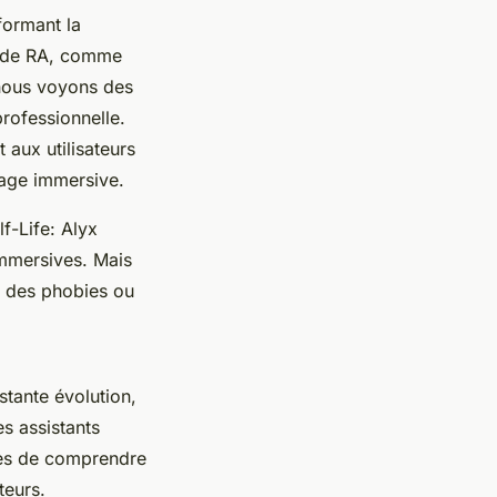
formant la
s de RA, comme
, nous voyons des
rofessionnelle.
 aux utilisateurs
sage immersive.
lf-Life: Alyx
immersives. Mais
er des phobies ou
tante évolution,
es assistants
les de comprendre
teurs.