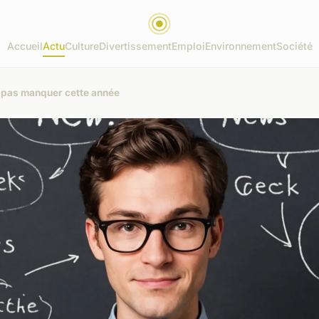
Accueil
Actu
Culture
Divertissement
Emploi
Environnement
Société
 pas manquer cette année