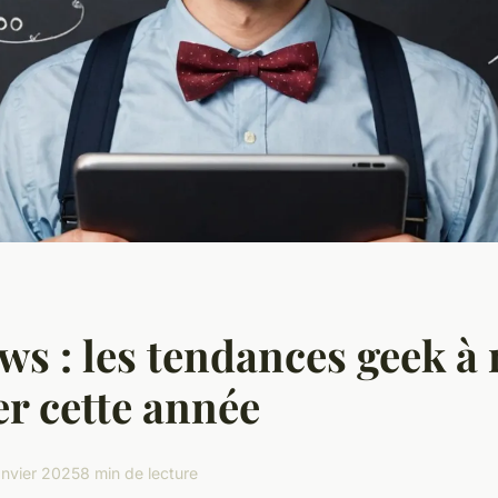
s : les tendances geek à 
r cette année
anvier 2025
8 min de lecture