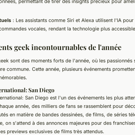
onnées, permettant de tirer des insights précieux pour améli
tuels
: Les assistants comme
Siri
et
Alexa
utilisent l'IA pou
ommandes vocales, rendant la technologie plus accessible e
nts geek incontournables de l'année
ek sont des moments forts de l'année, où les passionnés 
ture commune. Cette année, plusieurs événements prometten
 mémorables.
rnational: San Diego
ernational: San Diego
est l'un des événements les plus atte
haque année, des milliers de fans se rassemblent pour déco
tés en matière de bandes dessinées, de films, de séries tél
ée, on s'attend à des annonces majeures pour des franchi
des previews exclusives de films très attendus.