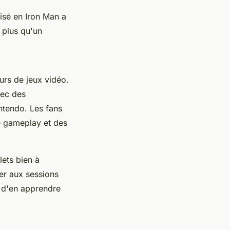
uisé en
Iron Man
a
 plus qu'un
urs de jeux vidéo.
vec des
ntendo
. Les fans
e gameplay et des
lets bien à
per aux sessions
n d'en apprendre