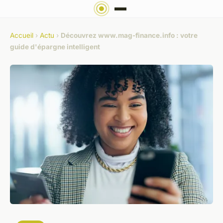
Accueil
›
Actu
›
Découvrez www.mag-finance.info : votre
guide d'épargne intelligent