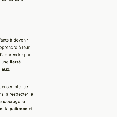
fants à devenir
apprendre à leur
 d'apprendre par
 une
fierté
n eux
.
nt ensemble, ce
ns, à respecter le
 encourage le
e
, la
patience
et