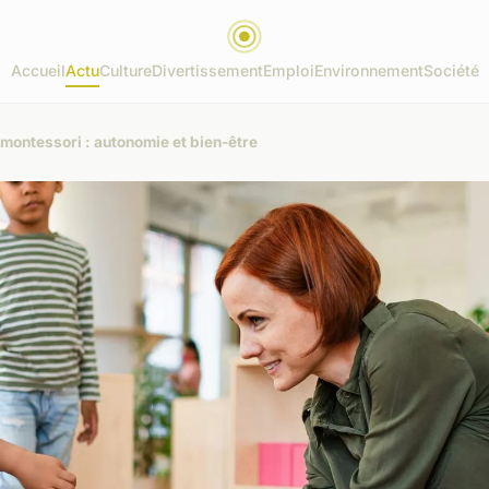
Accueil
Actu
Culture
Divertissement
Emploi
Environnement
Société
montessori : autonomie et bien-être