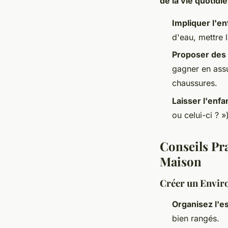
de la vie quotidi
Impliquer l'e
d'eau, mettre 
Proposer des 
gagner en assu
chaussures.
Laisser l'enfa
ou celui-ci ? 
Conseils Pra
Maison
Créer un Envi
Organisez l'e
bien rangés.