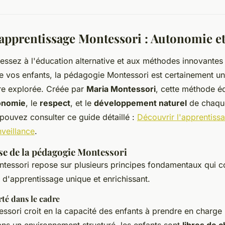
'apprentissage Montessori : Autonomie et
ressez à l'éducation alternative et aux méthodes innovantes 
 vos enfants, la pédagogie Montessori est certainement u
tre explorée. Créée par
Maria Montessori
, cette méthode é
onomie
, le
respect
, et le
développement naturel
de chaque
 pouvez consulter ce guide détaillé :
Découvrir l'apprentiss
veillance
.
se de la pédagogie Montessori
essori repose sur plusieurs principes fondamentaux qui co
d'apprentissage unique et enrichissant.
té dans le cadre
sori croit en la capacité des enfants à prendre en charge 
ns un environnement structuré, les enfants sont
libres de c