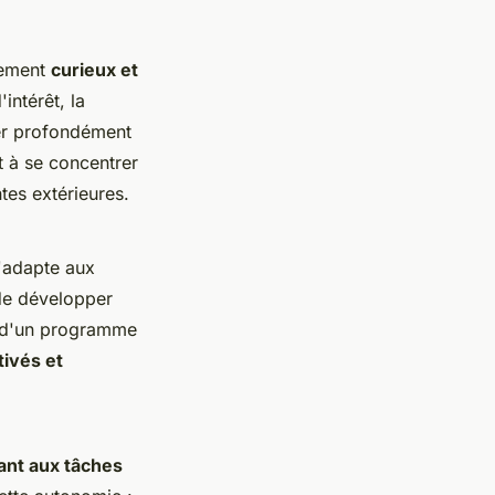
lement
curieux et
intérêt, la
uer profondément
t à se concentrer
ntes extérieures.
'adapte aux
de développer
on d'un programme
ivés et
ant aux tâches