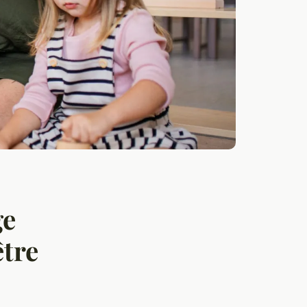
ge
être