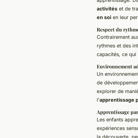
activités
et de tra
en soi
en leur per
Respect du rythm
Contrairement au
rythmes et des in
capacités, ce qu
Environnement a
Un environnement 
de développement 
explorer de maniè
l'
apprentissage p
Apprentissage par
Les enfants appre
expériences senso
la découverte, p