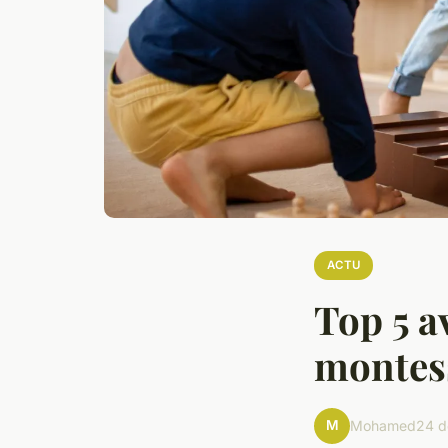
ACTU
Top 5 a
montess
M
Mohamed
24 