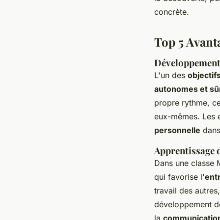
concrète.
Top 5 Avant
Développement d
L'un des
objectif
autonomes et sû
propre rythme, cet
eux-mêmes. Les e
personnelle
dans 
Apprentissage d
Dans une classe M
qui favorise l'
ent
travail des autre
développement 
la
communicatio