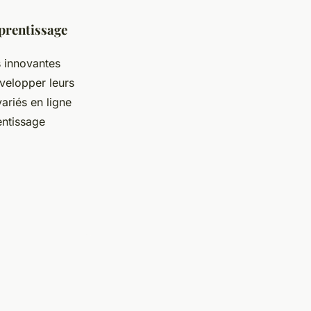
pprentissage
s innovantes
évelopper leurs
ariés en ligne
entissage