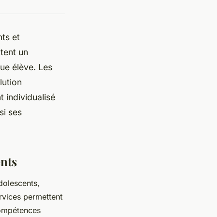
ts et
tent un
ue élève. Les
lution
individualisé
si ses
ents
dolescents,
ervices permettent
 compétences