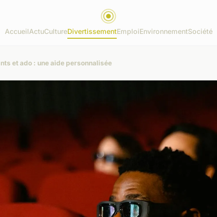
Accueil
Actu
Culture
Divertissement
Emploi
Environnement
Société
nts et ado : une aide personnalisée