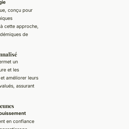
gie
que, conçu pour
niques
à cette approche,
cadémiques de
nnalisé
permet un
ure et les
et améliorer leurs
évalués, assurant
jeunes
ouissement
ent en confiance