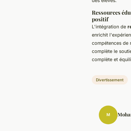
des élèves.
Ressources éduc
positif
L'intégration de
r
enrichit l'expéri
compétences de ma
complète le sout
complète et équil
Divertissement
Moha
M