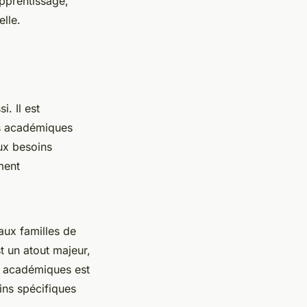
pprentissage,
lle.
i. Il est
es académiques
ux besoins
ment
aux familles de
t un atout majeur,
es académiques est
ins spécifiques