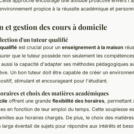
Cette approche encourage une attitude proactive envers l'a
n environnement propice à la réussite académique et personne
n et gestion des cours à domicile
lection d'un tuteur qualifié
qualifié
est crucial pour un
enseignement à la maison
réuss
ssurer que le tuteur possède non seulement les compétenc
s aussi la capacité d'adapter ses méthodes pédagogiques a
élève. Un bon tuteur doit être capable de créer un environne
sitif, stimulant et encourageant pour l'étudiant.
 horaires et choix des matières académiques
cile
offrent une grande
flexibilité des horaires
, permettant 
nces en fonction de leur emploi du temps. Cette souplesse es
familles aux horaires chargés. De plus, le choix des matièr
n large éventail de sujets pour répondre aux intérêts et beso