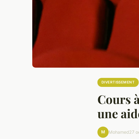
DIVERTISSEMENT
Cours à
une aid
M
Mohamed
27 o