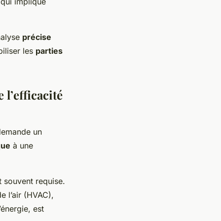
qui implique
nalyse
précise
iliser les
parties
l’efficacité
s demande un
que
à une
 souvent requise.
e l’air (HVAC),
’énergie, est