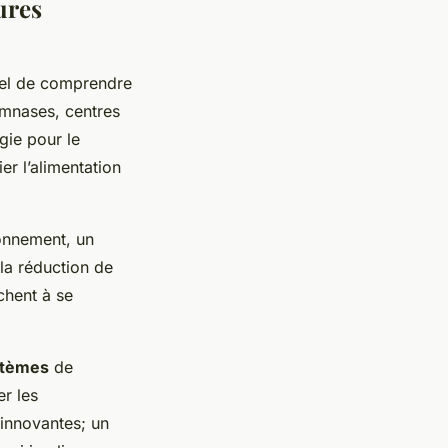
ures
tiel de comprendre
ymnases, centres
gie pour le
er l’alimentation
onnement, un
 la réduction de
rchent à se
stèmes
de
er les
s innovantes; un