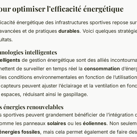
our optimiser l’efficacité énergétique
fficacité énergétique des infrastructures sportives repose s
avancées et de pratiques
durables
. Voici quelques stratégi
ltats.
hnologies intelligentes
elligents
de gestion énergétique sont des alliés incontourn
ettent de surveiller en temps réel la
consommation
d’énerg
s conditions environnementales en fonction de l’utilisation 
apteurs peuvent ajuster l’éclairage et la ventilation en fonc
espaces, réduisant ainsi le gaspillage.
es énergies renouvelables
es sportives peuvent grandement bénéficier de l’intégration
comme les panneaux
solaires
ou les
éoliennes
. Non seuleme
énergies fossiles
, mais cela permet également de faire de