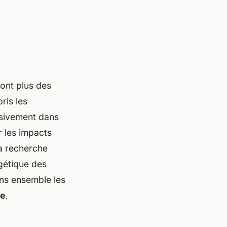
ont plus des
ris les
assivement dans
r les impacts
la recherche
rgétique des
ons ensemble les
e
.