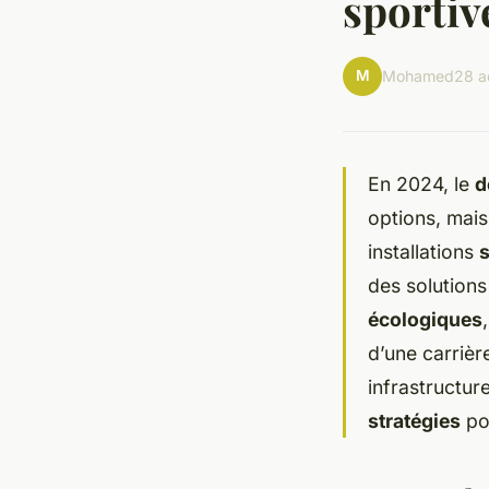
sportiv
M
Mohamed
28 a
En 2024, le
d
options, mai
installations
s
des solutions
écologiques
d’une carriè
infrastructur
stratégies
po