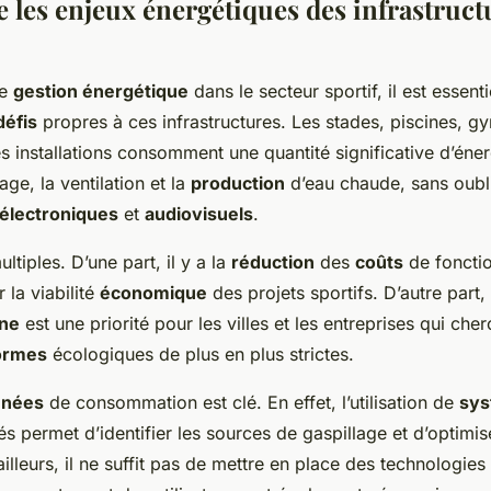
les enjeux énergétiques des infrastruct
de
gestion énergétique
dans le secteur sportif, il est essen
défis
propres à ces infrastructures. Les stades, piscines, g
es installations consomment une quantité significative d’éner
age, la ventilation et la
production
d’eau chaude, sans oubli
électroniques
et
audiovisuels
.
ltiples. D’une part, il y a la
réduction
des
coûts
de foncti
 la viabilité
économique
des projets sportifs. D’autre part,
ne
est une priorité pour les villes et les entreprises qui che
ormes
écologiques de plus en plus strictes.
nnées
de consommation est clé. En effet, l’utilisation de
sy
s permet d’identifier les sources de gaspillage et d’optimis
ailleurs, il ne suffit pas de mettre en place des technologie