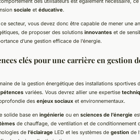
omportement des utilisateurs est également nécessaire, ce 
ension
sociale
et
éducative
.
s ce secteur, vous devez donc être capable de mener une a
gétiques, de proposer des solutions
innovantes
et de sensib
ortance d’une gestion efficace de l’énergie.
ces clés pour une carrière en gestion de 
maine de la gestion énergétique des installations sportive
pétences
variées. Vous devrez allier une expertise
techni
pprofondie des
enjeux sociaux
et environnementaux.
e solide base en
ingénierie
ou en
sciences de l’énergie
est
tèmes
de chauffage, de ventilation et de conditionnement d
hnologies de
l’éclairage
LED et les systèmes de
gestion
de l