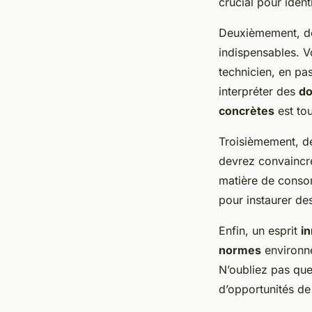
crucial pour identi
Deuxièmement, d
indispensables. V
technicien, en pas
interpréter des
do
concrètes
est tou
Troisièmement, 
devrez convaincre 
matière de conso
pour instaurer d
Enfin, un esprit
i
normes
environne
N’oubliez pas qu
d’opportunités d