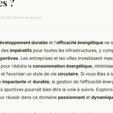
es ?
oût 2024
6 min de lecture
éveloppement durable
et l’
efficacité énergétique
ne s
s des
impératifs
pour toutes les infrastructures, y comp
portives
. Les entreprises et les villes investissent m
 pour réduire la
consommation énergétique
, minimise
, et favoriser un style de vie
circulaire
. Si vous êtes à 
re
impactante
et
durable
, la gestion de l’efficacité éne
es sportives pourrait bien être la voie à suivre. Explor
ur réussir dans ce domaine
passionnant
et
dynamiqu