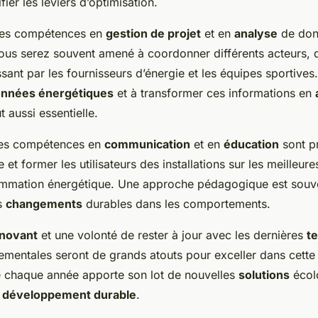
fier les leviers d’optimisation.
es compétences en
gestion de projet
et en
analyse
de don
ous serez souvent amené à coordonner différents acteurs, de
sant par les fournisseurs d’énergie et les équipes sportives
nnées énergétiques
et à transformer ces informations en
t aussi essentielle.
des compétences en
communication
et en
éducation
sont p
et former les utilisateurs des installations sur les meilleur
mmation énergétique. Une approche pédagogique est souve
es
changements
durables dans les comportements.
nnovant
et une volonté de rester à jour avec les dernières
t
mentales seront de grands atouts pour exceller dans cette 
e chaque année apporte son lot de nouvelles
solutions
écol
e
développement durable
.