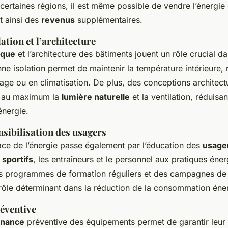
certaines régions, il est même possible de vendre l’énergie
t ainsi des
revenus
supplémentaires.
ation et l’architecture
ique
et l’architecture des bâtiments jouent un rôle crucial d
ne isolation permet de maintenir la température intérieure, r
age ou en climatisation. De plus, des conceptions architect
r au maximum la
lumière naturelle
et la ventilation, réduisant
nergie.
nsibilisation des usagers
ace de l’énergie passe également par l’éducation des
usage
s
sportifs
, les entraîneurs et le personnel aux pratiques éne
s programmes de formation réguliers et des campagnes de s
rôle déterminant dans la réduction de la consommation éne
éventive
enance
préventive des équipements permet de garantir leur e