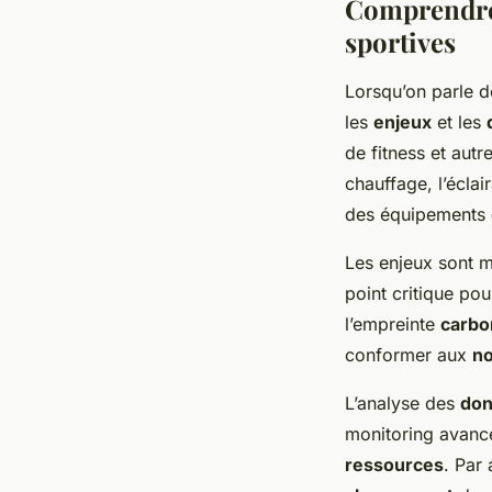
Comprendre 
sportives
Lorsqu’on parle 
les
enjeux
et les
de fitness et autr
chauffage, l’éclair
des équipements
Les enjeux sont mu
point critique pour
l’empreinte
carbo
conformer aux
n
L’analyse des
do
monitoring avancé
ressources
. Par 