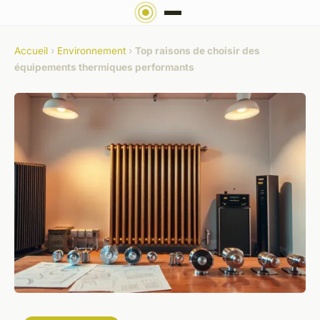
Accueil
›
Environnement
›
Top raisons de choisir des
équipements thermiques performants