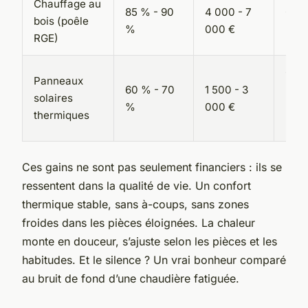
Chauffage au
85 % - 90
4 000 - 7
Gain
bois (poêle
%
000 €
2 cl
RGE)
Cont
Panneaux
60 % - 70
1 500 - 3
mod
solaires
%
000 €
mai
thermiques
nota
Ces gains ne sont pas seulement financiers : ils se
ressentent dans la qualité de vie. Un confort
thermique stable, sans à-coups, sans zones
froides dans les pièces éloignées. La chaleur
monte en douceur, s’ajuste selon les pièces et les
habitudes. Et le silence ? Un vrai bonheur comparé
au bruit de fond d’une chaudière fatiguée.