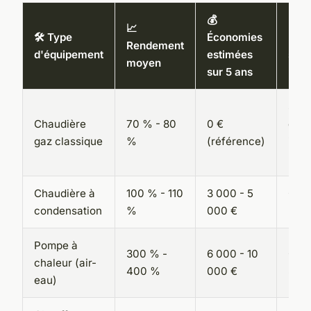
💰
📈
🛠️ Type
Économies
📊 I
Rendement
d'équipement
estimées
sur 
moyen
sur 5 ans
Stab
Chaudière
70 % - 80
0 €
en b
gaz classique
%
(référence)
isol
méd
Chaudière à
100 % - 110
3 000 - 5
Gain
condensation
%
000 €
2 cl
Pompe à
300 % -
6 000 - 10
Gain
chaleur (air-
400 %
000 €
3 cl
eau)